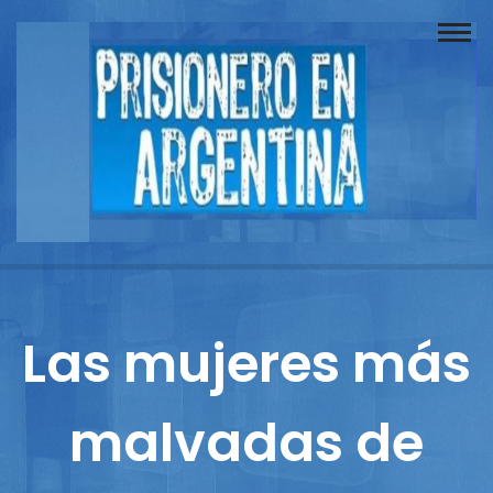
Buscador
Documentos
Prisionero
Opinión
Actuación
Prensa
Las mujeres más
Reportajes
malvadas de
Columnistas
Contacto