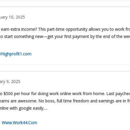
uary 10, 2025
to earn extra income? This part-time opportunity allows you to wor
to start something new—get your first payment by the end of the wee
//Highprofit1.com
ry 9, 2025
o $500 per hour for doing work online work from home. Last paychec
earns are awesome. No boss, full time freedom and earnings are in fr
ine with google easily….
→
Www
.
Work44.Com