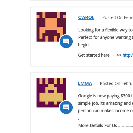
CAROL
Posted On Febr
Looking for a flexible way 
Perfect for anyone wanting 

begin!
Get started here____>>
http:
EMMA
Posted On Februa
Google is now paying $300 t
simple job. Its amazing and 

person can makes income onl
.
M­­­­­­o­­­­­­r­­­­­­e­ D­­­­­­e­­­­­­t­­­­­­a­­­­­­i­­­­­­l­­­­­­s For Us→→→