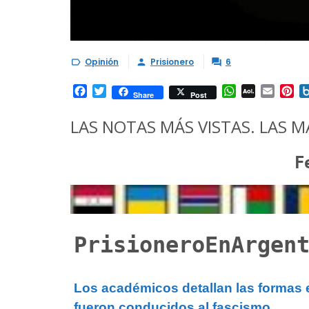
Opinión
Prisionero
6



Facebook
Twitter
WhatsApp
AOL
Email
Pi
Share
Post
Mail
LAS NOTAS MÁS VISTAS. LAS
F
PrisioneroEnArgen
Los académicos detallan las formas
fueron conducidos al fascismo