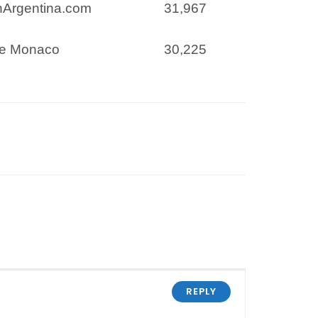
nArgentina.com
31,967
le Monaco
30,225
REPLY