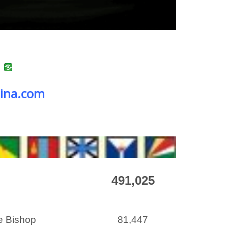
uban
VK
tina.com
25
491,025
e Bishop
81,447