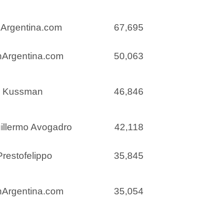
nArgentina.com
67,695
nArgentina.com
50,063
o Kussman
46,846
uillermo Avogadro
42,118
Prestofelippo
35,845
nArgentina.com
35,054