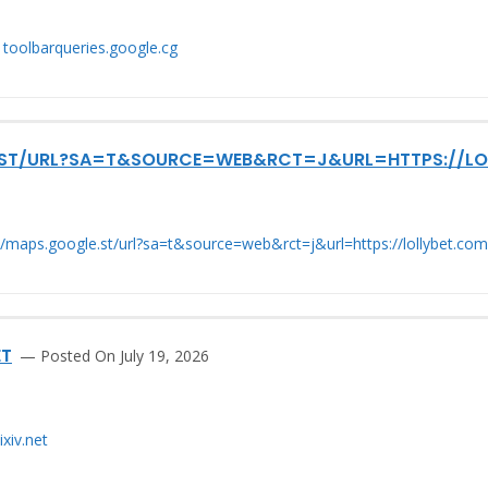
g
toolbarqueries.google.cg
.ST/URL?SA=T&SOURCE=WEB&RCT=J&URL=HTTPS://LOL
//maps.google.st/url?sa=t&source=web&rct=j&url=https://lollybet.com
ET
Posted On July 19, 2026
xiv.net