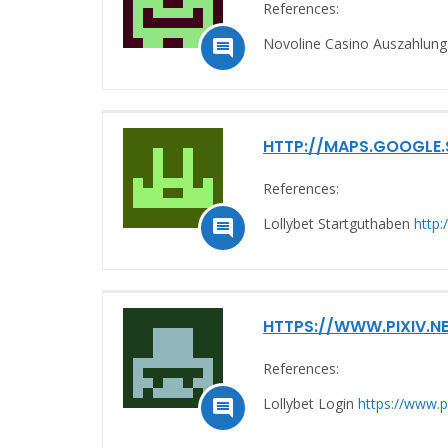
References:
Novoline Casino Auszahlun

HTTP://MAPS.GOOGLE
References:
Lollybet Startguthaben
http:

HTTPS://WWW.PIXIV.N
References:
Lollybet Login
https://www.pi
