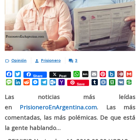
Opinión
Prisionero
3



Facebook
Twitter
WhatsApp
AOL
Email
Pinterest
Box.net
Diary.
Gm
Share
Post
Mail
Message
LinkedIn
Reddit
Messenger
Telegram
Outlook.com
Yahoo
Tumblr
Mail.Ru
Douban
VK
Save
Mail
Las noticias más leídas
en
PrisioneroEnArgentina.com
. Las más
comentadas, las más polémicas. De que está
la gente hablando…