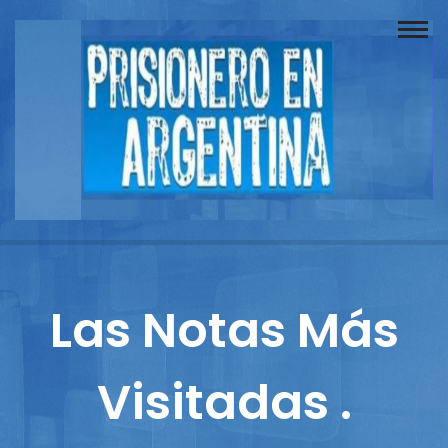
Buscador
Documentos
Prisionero
Opinión
Actuación
Prensa
Las Notas Más
Reportajes
Visitadas .
Columnistas
Contacto