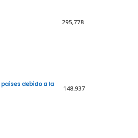
295,778
paises debido a la
14
8,937