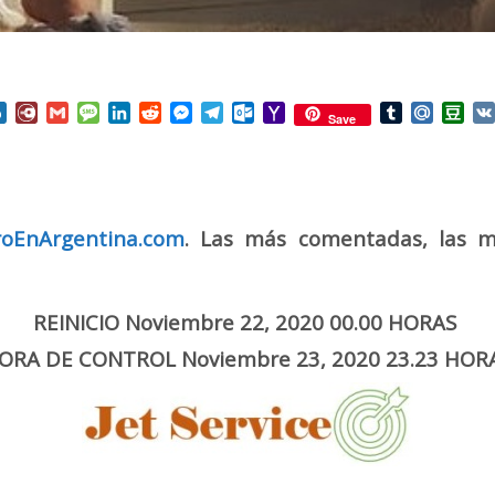
nterest
Box.net
Diary.Ru
Gmail
Message
LinkedIn
Reddit
Messenger
Telegram
Outlook.com
Yahoo
Tumblr
Mail.Ru
Do
Save
Mail
roEnArgentina.com
. Las más comentadas, las m
REINICIO Noviembre 22, 2020 00.00 HORAS
ORA DE CONTROL Noviembre 23, 2020 23.23 HOR