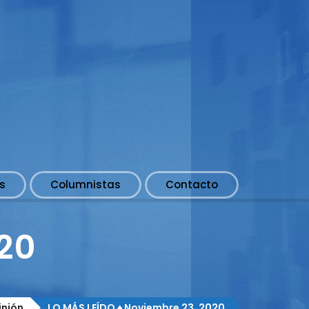
s
Columnistas
Contacto
020
inión
LO MÁS LEÍDO ♠ Noviembre 23, 2020