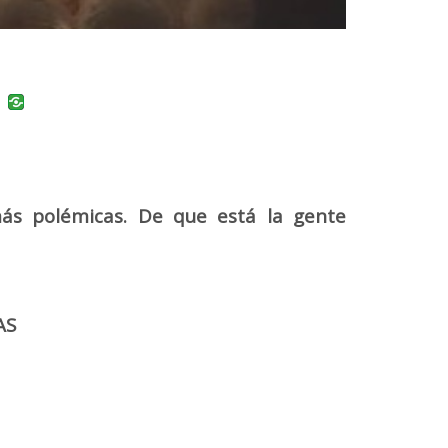
uban
VK
ás polémicas. De que está la gente
AS