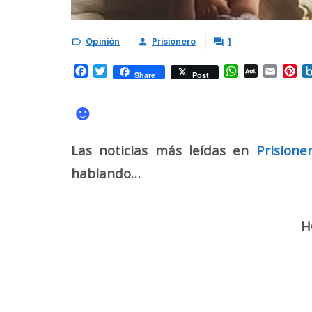
Opinión
Prisionero
1



Facebook
Twitter
WhatsApp
AOL
Email
Pi
Share
Post
Mail
☻
Las noticias más leídas en
Prisione
hablando…
H