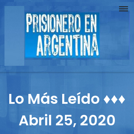
Buscador
Documentos
Prisionero
Opinión
Actuación
Prensa
Lo Más Leído ♦♦♦
Reportajes
Abril 25, 2020
Columnistas
Contacto