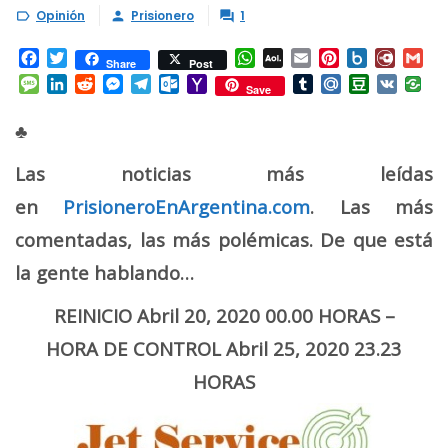
Opinión
Prisionero
1



Facebook
Twitter
WhatsApp
AOL
Email
Pinterest
Box.net
Diary.
Gm
Share
Post
Mail
Message
LinkedIn
Reddit
Messenger
Telegram
Outlook.com
Yahoo
Tumblr
Mail.Ru
Douban
VK
Save
Mail
♣
Las noticias más leídas
en
PrisioneroEnArgentina.com
. Las más
comentadas, las más polémicas. De que está
la gente hablando…
REINICIO Abril 20, 2020 00.00 HORAS –
HORA DE CONTROL Abril 25, 2020 23.23
HORAS