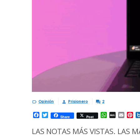
Opinión
Prisionero
2



Facebook
Twitter
WhatsApp
AOL
Email
Pi
Share
Post
Mail
LAS NOTAS MÁS VISTAS. LAS