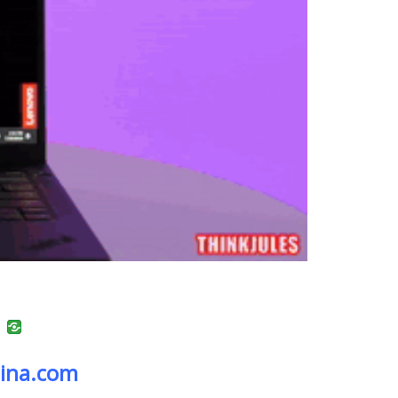
uban
VK
tina.com