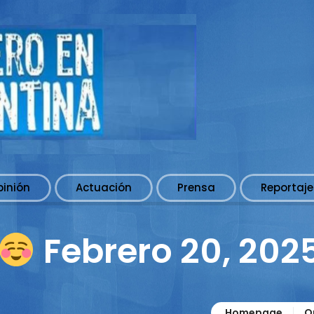
pinión
Actuación
Prensa
Reportaje
Febrero 20, 202
Homepage
O