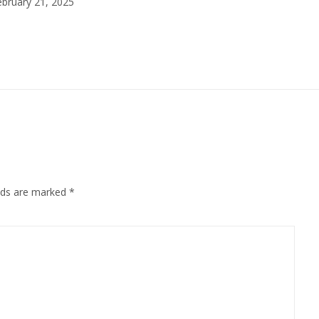
bruary 21, 2025
elds are marked
*