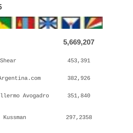
025
5,669,207
Shear
453,391
Argentina.com
382,926
llermo Avogadro
351,840
 Kussman
297,2358