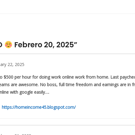
TO
Febrero 20, 2025”
ary 22, 2025
o $500 per hour for doing work online work from home. Last paychec
earns are awesome. No boss, full time freedom and earnings are in fr
ine with google easily….
→→→
https://homeincome45.blogspot.com/