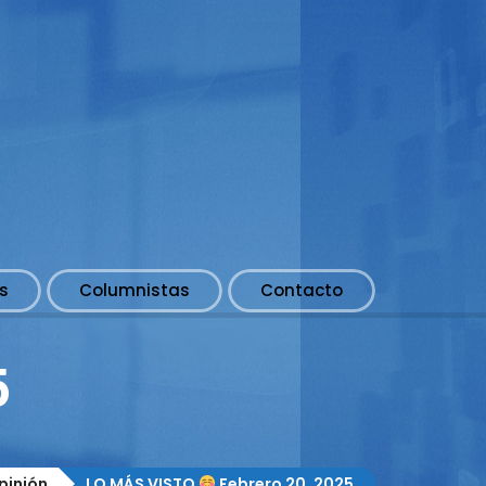
s
Columnistas
Contacto
5
pinión
LO MÁS VISTO
Febrero 20, 2025