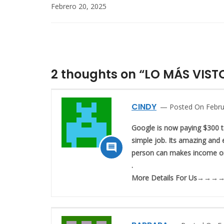
Febrero 20, 2025
2 thoughts on “LO MÁS VIS
CINDY
Posted On Febru
Google is now paying $300 t
simple job. Its amazing and 

person can makes income onl
.
M­­­­­­o­­­­­­r­­­­­­e­ D­­­­­­e­­­­­­t­­­­­­a­­­­­­i­­­­­­l­­­­­­s For Us→