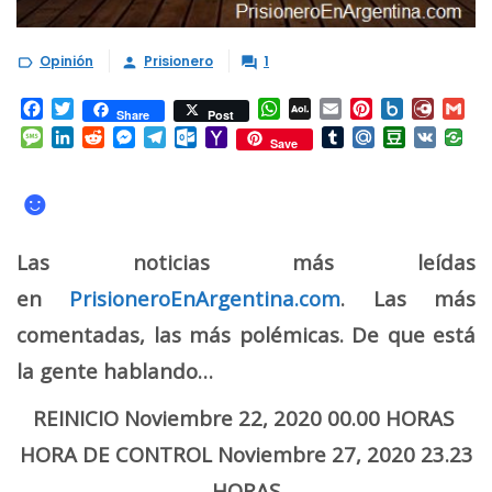
Opinión
Prisionero
1



Facebook
Twitter
WhatsApp
AOL
Email
Pinterest
Box.net
Diary.
Gm
Share
Post
Mail
Message
LinkedIn
Reddit
Messenger
Telegram
Outlook.com
Yahoo
Tumblr
Mail.Ru
Douban
VK
Save
Mail
☻
Las noticias más leídas
en
PrisioneroEnArgentina.com
. Las más
comentadas, las más polémicas. De que está
la gente hablando…
REINICIO Noviembre 22, 2020 00.00 HORAS
HORA DE CONTROL Noviembre 27, 2020 23.23
HORAS