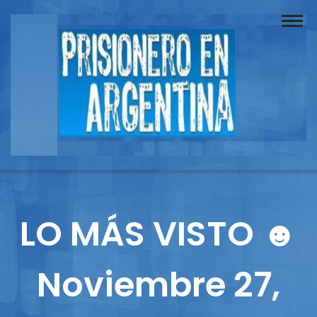
Buscador
Documentos
Prisionero
Opinión
Actuación
Prensa
LO MÁS VISTO ☻
Reportajes
Noviembre 27,
Columnistas
Contacto