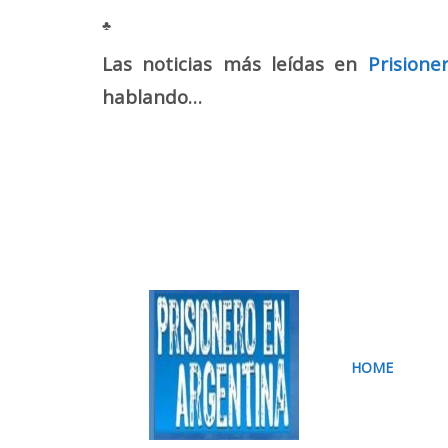
Mail
♣
Las noticias más leídas en
Prisione
hablando…
HOME