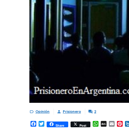
Opinión
Prisionero
2



Facebook
Twitter
WhatsApp
AOL
Email
Pi
Share
Post