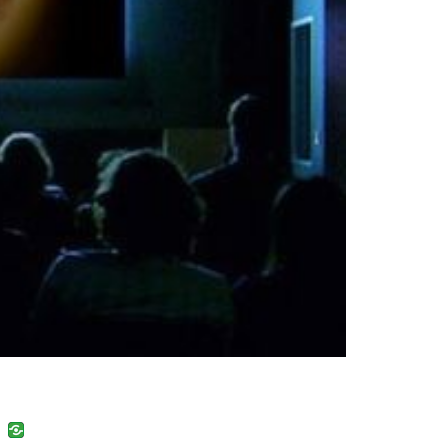
uban
VK