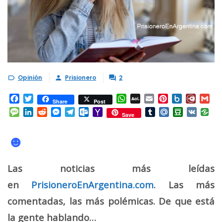
Opinión
Prisionero
2



Facebook
Twitter
WhatsApp
AOL
Email
Pinterest
Box.net
Diary.
Gm
Share
Post
Mail
Message
LinkedIn
Reddit
Messenger
Telegram
Outlook.com
Yahoo
Tumblr
Mail.Ru
Douban
VK
Save
Mail
☻
Las noticias más leídas
en
PrisioneroEnArgentina.com
. Las más
comentadas, las más polémicas. De que está
la gente hablando…