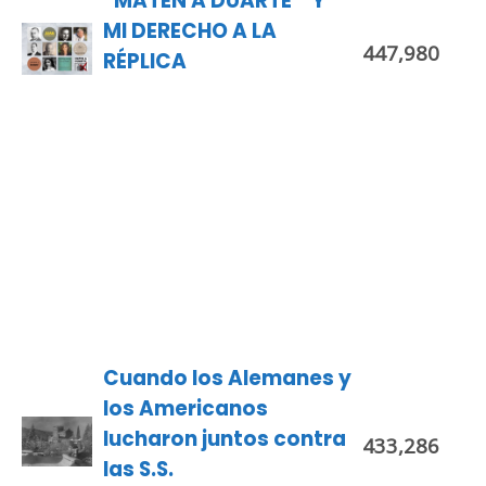
“MATEN A DUARTE” Y
MI DERECHO A LA
447,980
RÉPLICA
Cuando los Alemanes y
los Americanos
lucharon juntos contra
433,286
las S.S.