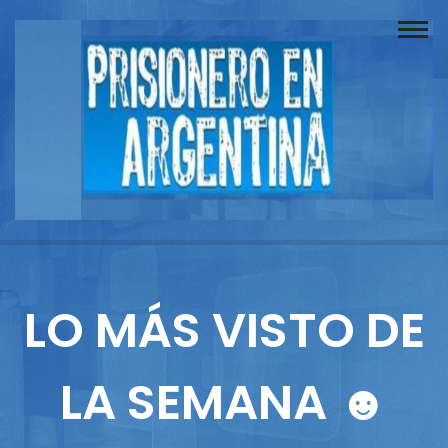
Buscador
Documentos
Prisionero
Opinión
Actuación
Prensa
LO MÁS VISTO DE
Reportajes
LA SEMANA ☻
Columnistas
Contacto