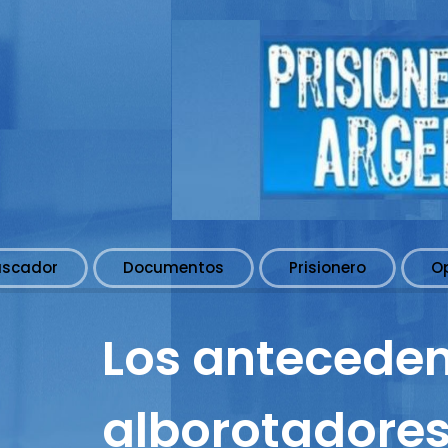
uscador
Documentos
Prisionero
O
Los anteceden
alborotadores