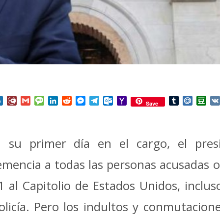
nterest
Box.net
Diary.Ru
Gmail
Message
LinkedIn
Reddit
Messenger
Telegram
Outlook.com
Yahoo
Tumblr
Mail.Ru
Do
Save
Mail
n su primer día en el cargo, el pre
emencia a todas las personas acusadas o
 al Capitolio de Estados Unidos, inclus
licía.
Pero los indultos y conmutacion