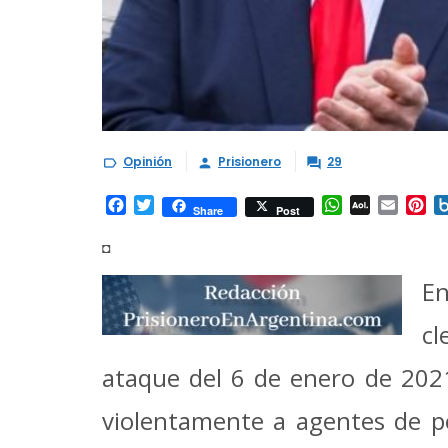
Opinión
Prisionero
29



Facebook
Twitter
WhatsApp
AOL
Email
Pi
Share
Post
Mail
◘
E
cl
ataque del 6 de enero de 2021
violentamente a agentes de po