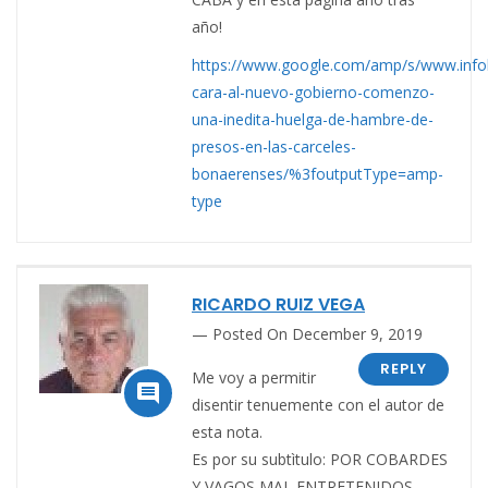
año!
https://www.google.com/amp/s/www.infob
cara-al-nuevo-gobierno-comenzo-
una-inedita-huelga-de-hambre-de-
presos-en-las-carceles-
bonaerenses/%3foutputType=amp-
type
RICARDO RUIZ VEGA
Posted On December 9, 2019
REPLY
Me voy a permitir

disentir tenuemente con el autor de
esta nota.
Es por su subtìtulo: POR COBARDES
Y VAGOS MAL ENTRETENIDOS.