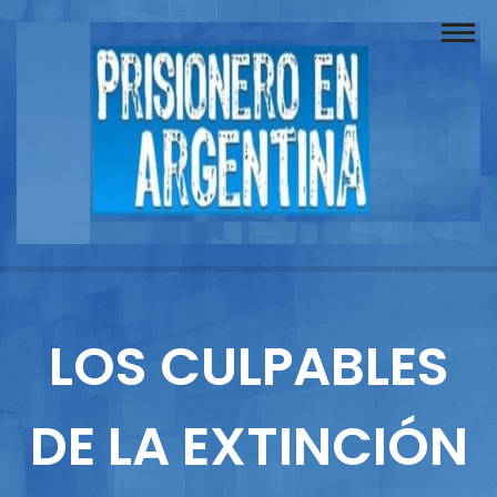
Buscador
Documentos
Prisionero
Opinión
Actuación
Prensa
LOS CULPABLES
Reportajes
DE LA EXTINCIÓN
Columnistas
Contacto