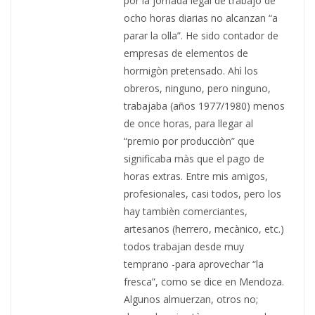
por la jornada legal de trabajo de
ocho horas diarias no alcanzan “a
parar la olla”. He sido contador de
empresas de elementos de
hormigòn pretensado. Ahì los
obreros, ninguno, pero ninguno,
trabajaba (años 1977/1980) menos
de once horas, para llegar al
“premio por producciòn” que
significaba màs que el pago de
horas extras. Entre mis amigos,
profesionales, casi todos, pero los
hay tambièn comerciantes,
artesanos (herrero, mecànico, etc.)
todos trabajan desde muy
temprano -para aprovechar “la
fresca”, como se dice en Mendoza.
Algunos almuerzan, otros no;