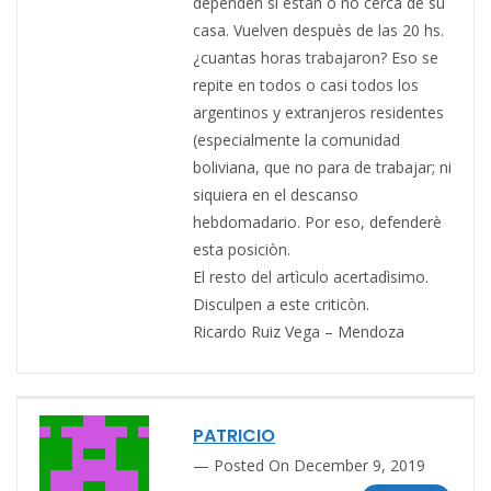
dependen si estàn o no cerca de su
casa. Vuelven despuès de las 20 hs.
¿cuantas horas trabajaron? Eso se
repite en todos o casi todos los
argentinos y extranjeros residentes
(especialmente la comunidad
boliviana, que no para de trabajar; ni
siquiera en el descanso
hebdomadario. Por eso, defenderè
esta posiciòn.
El resto del artìculo acertadìsimo.
Disculpen a este criticòn.
Ricardo Ruiz Vega – Mendoza
PATRICIO
Posted On December 9, 2019