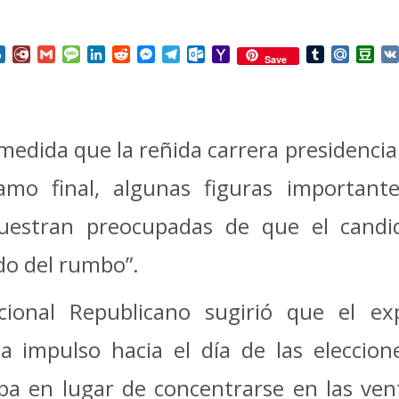
nterest
Box.net
Diary.Ru
Gmail
Message
LinkedIn
Reddit
Messenger
Telegram
Outlook.com
Yahoo
Tumblr
Mail.Ru
Do
Save
Mail
medida que la reñida carrera presidencia
amo final, algunas figuras important
estran preocupadas de que el candida
do del rumbo”.
onal Republicano sugirió que el expr
a impulso hacia el día de las eleccio
ba en lugar de concentrarse en las ve