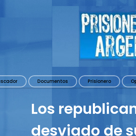
uscador
Documentos
Prisionero
O
Los republica
desviado de 