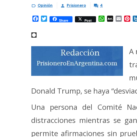
Opinión
Prisionero
4



Facebook
Twitter
WhatsApp
AOL
Email
Pi
Share
Post
Mail
◘
A 
tr
mu
Donald Trump, se haya “desvia
Una persona del Comité Naci
distracciones mientras se gan
permite afirmaciones sin prue