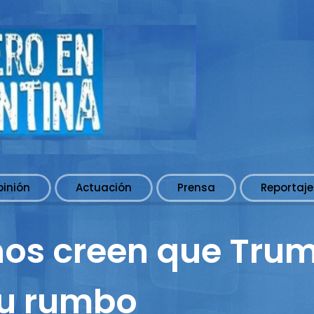
pinión
Actuación
Prensa
Reportaje
nos creen que Tru
su rumbo