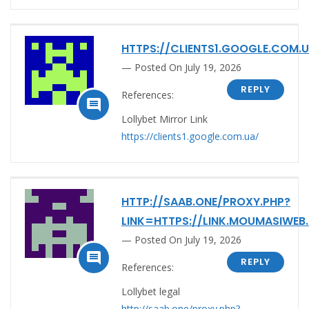
HTTPS://CLIENTS1.GOOGLE.COM.
Posted On July 19, 2026
REPLY
References:

Lollybet Mirror Link
https://clients1.google.com.ua/
HTTP://SAAB.ONE/PROXY.PHP?
LINK=HTTPS://LINK.MOUMASIWE
Posted On July 19, 2026

REPLY
References:
Lollybet legal
http://saab.one/proxy.php?