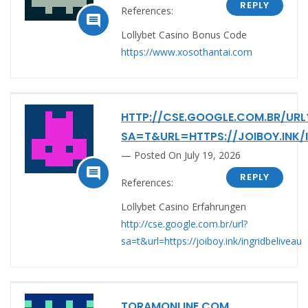
REPLY
References:

Lollybet Casino Bonus Code
https://www.xosothantai.com
HTTP://CSE.GOOGLE.COM.BR/URL
SA=T&URL=HTTPS://JOIBOY.INK/I
Posted On July 19, 2026

REPLY
References:
Lollybet Casino Erfahrungen
http://cse.google.com.br/url?
sa=t&url=https://joiboy.ink/ingridbeliveau
TORAMONLINE.COM