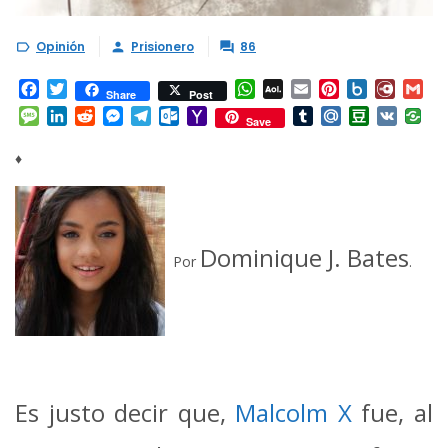
Opinión
Prisionero
86



Facebook
Twitter
WhatsApp
AOL
Email
Pinterest
Box.net
Diary.
Gm
Share
Post
Mail
Message
LinkedIn
Reddit
Messenger
Telegram
Outlook.com
Yahoo
Tumblr
Mail.Ru
Douban
VK
Save
Mail
♦
Dominique J. Bates
Por
.
Es justo decir que,
Malcolm X
fue, al