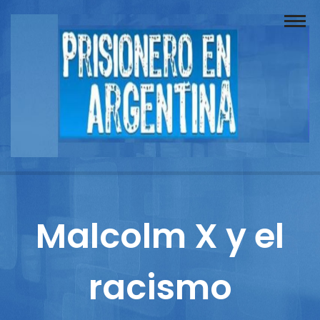
Buscador
Documentos
Prisionero
Opinión
Actuación
Prensa
Malcolm X y el
Reportajes
racismo
Columnistas
Contacto