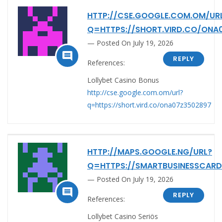
HTTP://CSE.GOOGLE.COM.OM/UR
Q=HTTPS://SHORT.VIRD.CO/ONA
Posted On July 19, 2026

REPLY
References:
Lollybet Casino Bonus
http://cse.google.com.om/url?
q=https://short.vird.co/ona07z3502897
HTTP://MAPS.GOOGLE.NG/URL?
Q=HTTPS://SMARTBUSINESSCARD
Posted On July 19, 2026

REPLY
References:
Lollybet Casino Seriös