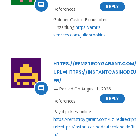

REPLY
References:
Goldbet Casino Bonus ohne
Einzahlung
https://amiral-
services.com/juliobrookins
HTTPS://REMSTROYGARANT.COM/
URL=HTTPS://INSTANTCASINODE
FR/

Posted On August 1, 2026
REPLY
References:
Payid pokies online
https://remstroygarant.com/uz_redirect.p
url=https://instantcasinodeutschland.de/fr
fr/