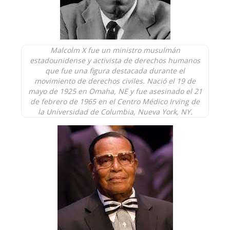
Malcolm X fue un ministro musulmán
estadounidense y activista de derechos humanos
que fue una figura destacada durante el
movimiento de derechos civiles. Nació el 19 de
mayo de 1925 en Omaha, NE y fue asesinado el 21
de febrero de 1965 en el Centro Médico Irving de
la Universidad de Columbia, Nueva York, NY.