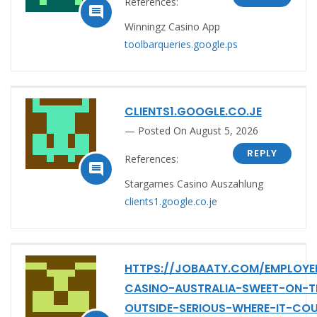
References:

Winningz Casino App
toolbarqueries.google.ps
CLIENTS1.GOOGLE.CO.JE
Posted On August 5, 2026
REPLY
References:

Stargames Casino Auszahlung
clients1.google.co.je
HTTPS://JOBAATY.COM/EMPLOY
CASINO-AUSTRALIA-SWEET-ON-T
OUTSIDE-SERIOUS-WHERE-IT-CO