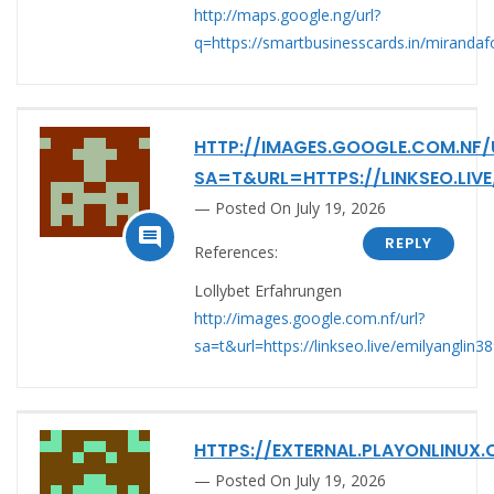
http://maps.google.ng/url?
q=https://smartbusinesscards.in/mirandaf
HTTP://IMAGES.GOOGLE.COM.NF/
SA=T&URL=HTTPS://LINKSEO.LIVE
Posted On July 19, 2026

REPLY
References:
Lollybet Erfahrungen
http://images.google.com.nf/url?
sa=t&url=https://linkseo.live/emilyanglin3
HTTPS://EXTERNAL.PLAYONLINUX
Posted On July 19, 2026