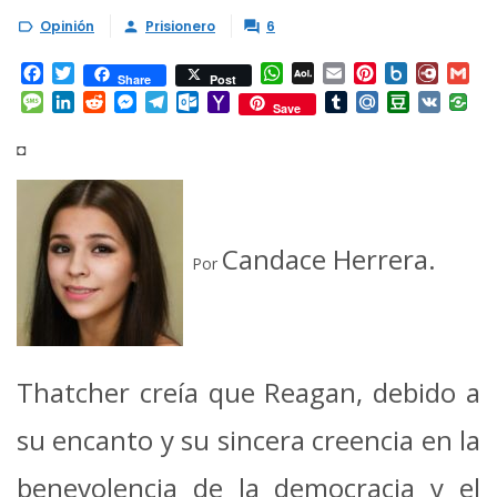
Opinión
Prisionero
6



Facebook
Twitter
WhatsApp
AOL
Email
Pinterest
Box.net
Diary.
Gm
Share
Post
Mail
Message
LinkedIn
Reddit
Messenger
Telegram
Outlook.com
Yahoo
Tumblr
Mail.Ru
Douban
VK
Save
Mail
◘
Candace Herrera.
Por
Thatcher creía que Reagan, debido a
su encanto y su sincera creencia en la
benevolencia de la democracia y el