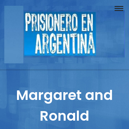
Buscador
Documentos
Prisionero
Opinión
Actuación
Prensa
Margaret and
Reportajes
Ronald
Columnistas
Contacto