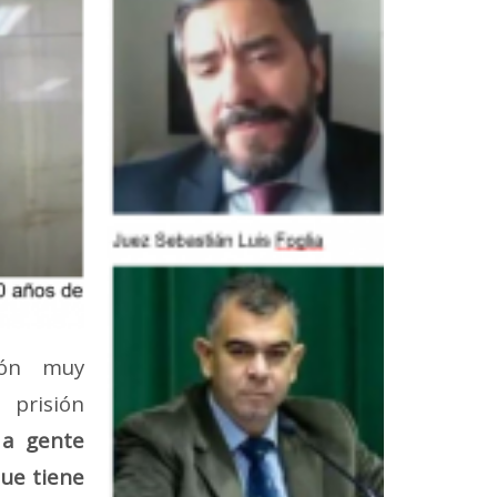
ción muy
 prisión
 a gente
que tiene