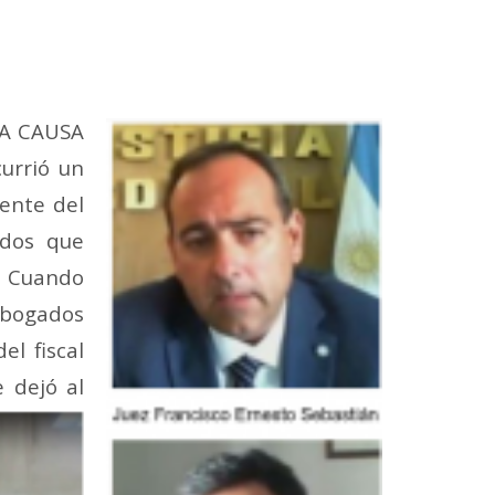
EGA CAUSA
urrió un
dente del
ados que
I. Cuando
 abogados
el fiscal
e dejó al