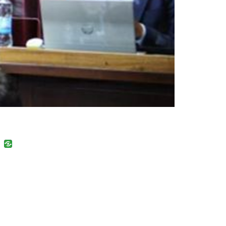
uban
VK