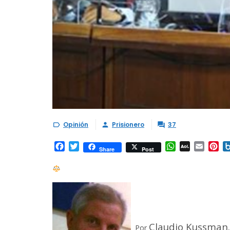
Opinión
Prisionero
37



Facebook
Twitter
WhatsApp
AOL
Email
Pi
Share
Post
Mail
Claudio Kussman.
Por