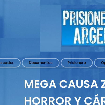
uscador
Documentos
Prisionero
O
MEGA CAUSA Z
HORROR Y CÁR