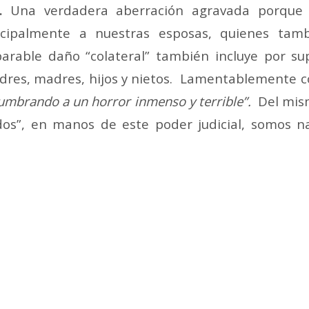
.
Una verdadera aberración agravada porque
incipalmente a nuestras esposas, quienes tam
parable daño “colateral” también incluye por su
res, madres, hijos y nietos. Lamentablemente co
umbrando a un horror inmenso y terrible”.
Del mis
os”, en manos de este poder judicial, somos n