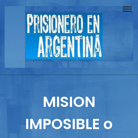
Buscador
Documentos
Prisionero
Opinión
Actuación
Prensa
MISION
Reportajes
IMPOSIBLE o
Columnistas
Contacto