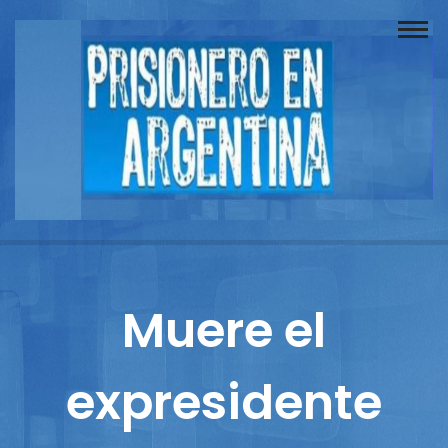
Buscador
Documentos
Prisionero
Opinión
Actuación
Prensa
Muere el
Reportajes
expresidente
Columnistas
Contacto