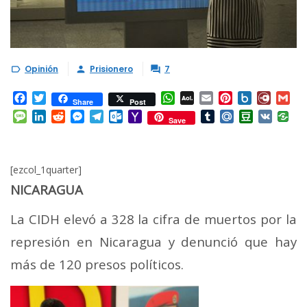
Opinión
Prisionero
7



Facebook
Twitter
WhatsApp
AOL
Email
Pinterest
Box.net
Diary.
Gm
Share
Post
Mail
Message
LinkedIn
Reddit
Messenger
Telegram
Outlook.com
Yahoo
Tumblr
Mail.Ru
Douban
VK
Save
Mail
[ezcol_1quarter]
NICARAGUA
La CIDH elevó a 328 la cifra de muertos por la
represión en Nicaragua y denunció que hay
más de 120 presos políticos.