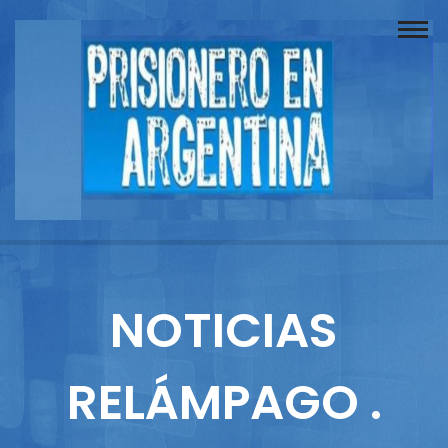
Buscador
Documentos
Prisionero
Opinión
Actuación
Prensa
NOTICIAS
Reportajes
RELÁMPAGO .
Columnistas
Contacto