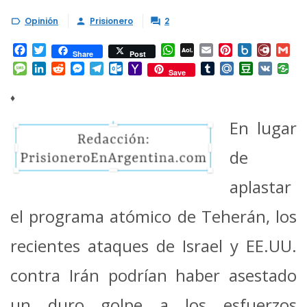
Opinión
Prisionero
2



Facebook
Twitter
WhatsApp
AOL
Email
Pinterest
Box.net
Diary.
Gm
Share
Post
Mail
Message
LinkedIn
Reddit
Messenger
Telegram
Outlook.com
Yahoo
Tumblr
Mail.Ru
Douban
VK
Save
Mail
♦
En lugar
de
aplastar
el programa atómico de Teherán, los
recientes ataques de Israel y EE.UU.
contra Irán podrían haber asestado
un duro golpe a los esfuerzos