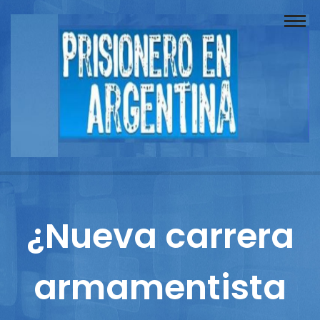
Buscador
Documentos
Prisionero
Opinión
Actuación
Prensa
¿Nueva carrera
Reportajes
armamentista
Columnistas
Contacto