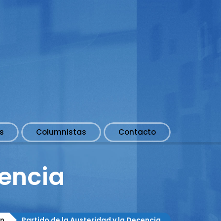
s
Columnistas
Contacto
cencia
ón
Partido de la Austeridad y la Decencia