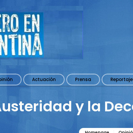
pinión
Actuación
Prensa
Reportaje
Austeridad y la De
Homepage
Opini