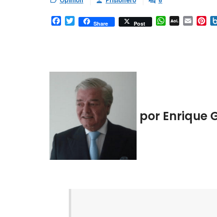
Opinión
Prisionero
6



Facebook
Twitter
WhatsApp
AOL
Email
Pi
Share
Post
Mail
por Enrique 