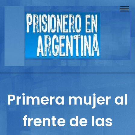
Buscador
Documentos
Prisionero
Opinión
Actuación
Prensa
Primera mujer al
Reportajes
frente de las
Columnistas
Contacto