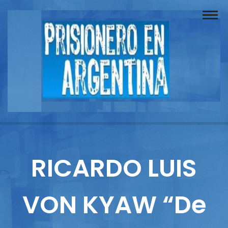
Buscador
Documentos
Prisionero
Opinión
Actuación
Prensa
RICARDO LUIS
Reportajes
VON KYAW “De
Columnistas
Contacto