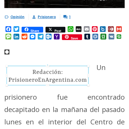
Opinión
Prisionero
1



Facebook
Twitter
WhatsApp
AOL
Email
Pinterest
Box.net
Diary.
Gm
Share
Post
Mail
Message
LinkedIn
Reddit
Messenger
Telegram
Outlook.com
Yahoo
Tumblr
Mail.Ru
Douban
VK
Save
Mail
◘
Un
prisionero fue encontrado
decapitado en la mañana del pasado
lunes en el interior del Centro de