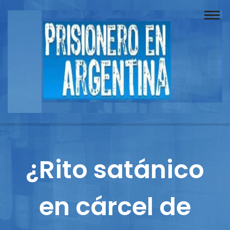
Buscador
Documentos
Prisionero
Opinión
Actuación
Prensa
¿Rito satánico
Reportajes
en cárcel de
Columnistas
Contacto