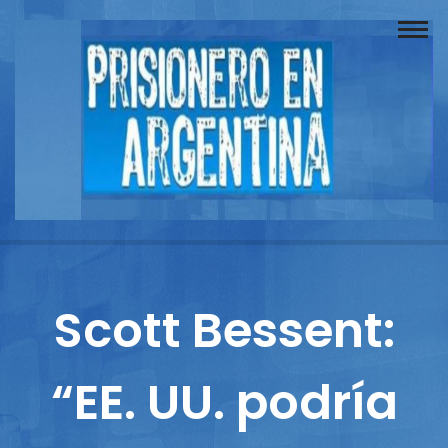
Buscador
Documentos
Prisionero
Opinión
Actuación
Prensa
Scott Bessent:
Reportajes
“EE. UU. podría
Columnistas
Contacto