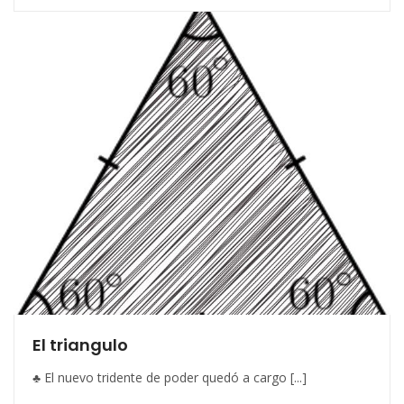
El triangulo
♣ El nuevo tridente de poder quedó a cargo [...]