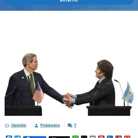
externo"
Opinión
Prisionero
7


