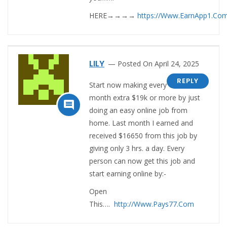
HERE→→→→
https://Www.EarnApp1.Co
LILY
Posted On April 24, 2025
REPLY
Start now making every
month extra $19k or more by just

doing an easy online job from
home. Last month I earned and
received $16650 from this job by
giving only 3 hrs. a day. Every
person can now get this job and
start earning online by:-
Open
This….
http://Www.Pays77.Com