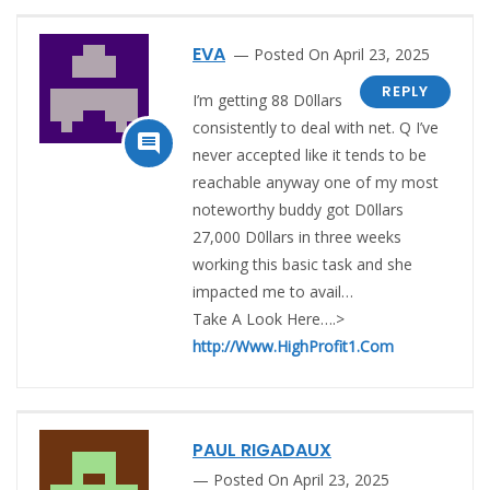
EVA
Posted On April 23, 2025
REPLY
I’m getting 88 D0llars
consistently to deal with net. Q I’ve

never accepted like it tends to be
reachable anyway one of my most
noteworthy buddy got D0llars
27,000 D0llars in three weeks
working this basic task and she
impacted me to avail…
Take A Look Here….>
http://Www.HighProfit1.Com
PAUL RIGADAUX
Posted On April 23, 2025