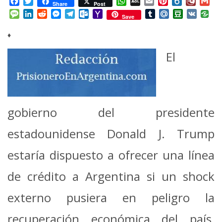
Facebook
Twitter
WhatsApp
AOL
Email
Pinterest
Box.net
Diary.
Gm
Share
Post
Mail
Message
LinkedIn
Reddit
Messenger
Telegram
Outlook.com
Yahoo
Tumblr
Mail.Ru
Douban
VK
Save
Mail
♦
El
gobierno del presidente
estadounidense Donald J. Trump
estaría dispuesto a ofrecer una línea
de crédito a Argentina si un shock
externo pusiera en peligro la
recuperación económica del país,