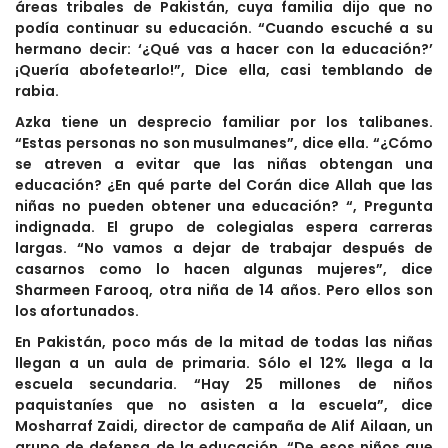
áreas tribales de Pakistán, cuya familia dijo que no
podía continuar su educación. “Cuando escuché a su
hermano decir: ‘¿Qué vas a hacer con la educación?’
¡Quería abofetearlo!”, Dice ella, casi temblando de
rabia.
Azka tiene un desprecio familiar por los talibanes.
“Estas personas no son musulmanes”, dice ella. “¿Cómo
se atreven a evitar que las niñas obtengan una
educación? ¿En qué parte del Corán dice Allah que las
niñas no pueden obtener una educación? “, Pregunta
indignada. El grupo de colegialas espera carreras
largas. “No vamos a dejar de trabajar después de
casarnos como lo hacen algunas mujeres”, dice
Sharmeen Farooq, otra niña de 14 años. Pero ellos son
los afortunados.
En Pakistán, poco más de la mitad de todas las niñas
llegan a un aula de primaria. Sólo el 12% llega a la
escuela secundaria. “Hay 25 millones de niños
paquistaníes que no asisten a la escuela”, dice
Mosharraf Zaidi, director de campaña de Alif Ailaan, un
grupo de defensa de la educación. “De esos niños que