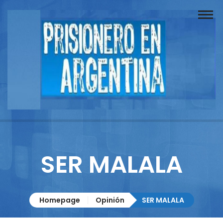
Buscador
Documentos
Prisionero
Opinión
Actuación
Prensa
SER MALALA
Reportajes
Columnistas
Homepage
Opinión
SER MALALA
Contacto