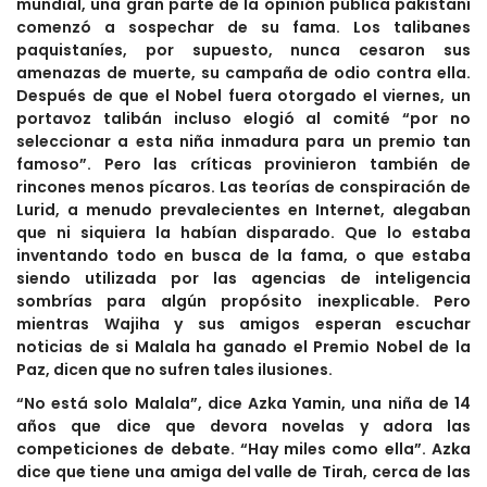
mundial, una gran parte de la opinión pública pakistaní
comenzó a sospechar de su fama. Los talibanes
paquistaníes, por supuesto, nunca cesaron sus
amenazas de muerte, su campaña de odio contra ella.
Después de que el Nobel fuera otorgado el viernes, un
portavoz talibán incluso elogió al comité “por no
seleccionar a esta niña inmadura para un premio tan
famoso”. Pero las críticas provinieron también de
rincones menos pícaros. Las teorías de conspiración de
Lurid, a menudo prevalecientes en Internet, alegaban
que ni siquiera la habían disparado. Que lo estaba
inventando todo en busca de la fama, o que estaba
siendo utilizada por las agencias de inteligencia
sombrías para algún propósito inexplicable. Pero
mientras Wajiha y sus amigos esperan escuchar
noticias de si Malala ha ganado el Premio Nobel de la
Paz, dicen que no sufren tales ilusiones.
“No está solo Malala”, dice Azka Yamin, una niña de 14
años que dice que devora novelas y adora las
competiciones de debate. “Hay miles como ella”. Azka
dice que tiene una amiga del valle de Tirah, cerca de las