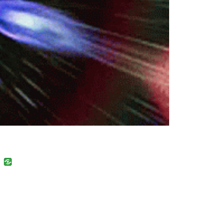
uban
VK