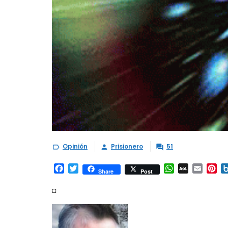
Opinión
Prisionero
51



Facebook
Twitter
WhatsApp
AOL
Email
Pi
Share
Post
Mail
◘