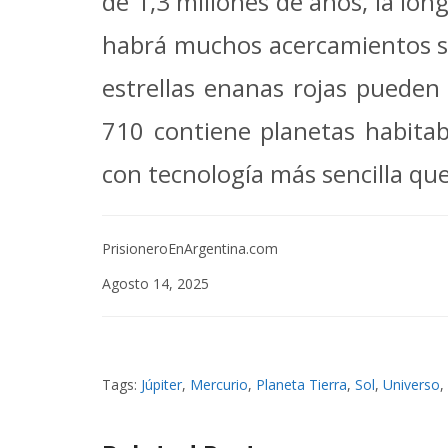
de 1,3 millones de años, la long
habrá muchos acercamientos simi
estrellas enanas rojas pueden
710 contiene planetas habitabl
con tecnología más sencilla que
PrisioneroEnArgentina.com
Agosto 14, 2025
Tags:
Júpiter
,
Mercurio
,
Planeta Tierra
,
Sol
,
Universo
,