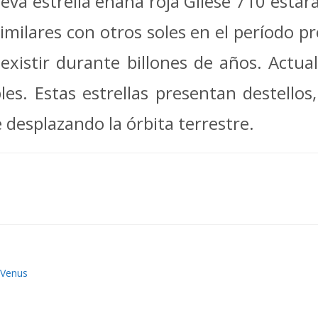
eva estrella enana roja Gliese 710 estará
lares con otros soles en el período prev
 existir durante billones de años. Actu
es. Estas estrellas presentan destello
 desplazando la órbita terrestre.
Venus