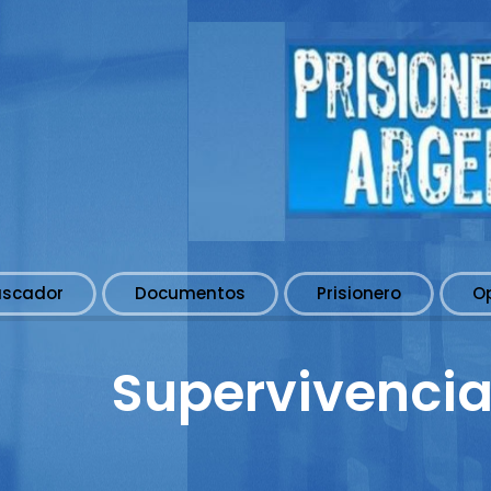
uscador
Documentos
Prisionero
O
Supervivencia