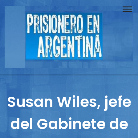
Buscador
Documentos
Prisionero
Opinión
Actuación
Prensa
Susan Wiles, jefe
Reportajes
del Gabinete de
Columnistas
Contacto