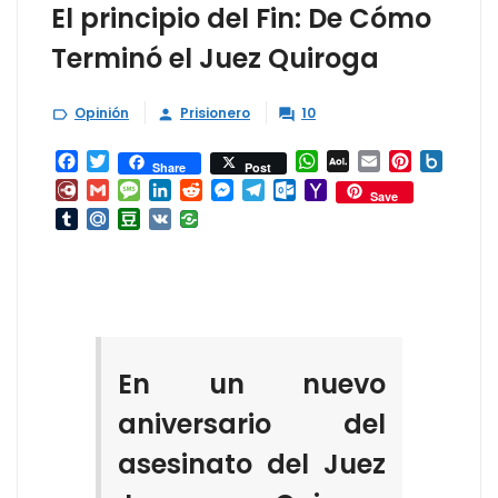
El principio del Fin: De Cómo
Terminó el Juez Quiroga
Opinión
Prisionero
10



Facebook
Twitter
WhatsApp
AOL
Email
Pinterest
Box.ne
Share
Post
Mail
Diary.Ru
Gmail
Message
LinkedIn
Reddit
Messenger
Telegram
Outlook.com
Yahoo
Save
Mail
Tumblr
Mail.Ru
Douban
VK
En un nuevo
aniversario del
asesinato del Juez