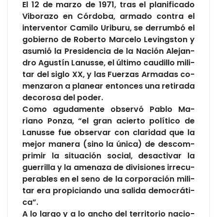
El 12 de mar­zo de 1971, tras el pla­ni­fi­ca­do
Vi­bo­ra­zo en Cór­do­ba, ar­ma­do con­tra el
in­ter­ven­tor Ca­mi­lo Uri­bu­ru, se de­rrum­bó el
go­bierno de Ro­ber­to Mar­ce­lo Le­vings­ton y
asu­mió la Pre­si­den­cia de la Na­ción Ale­jan­
dro Agus­tín La­nus­se, el úl­ti­mo cau­di­llo mi­li­
tar del si­glo XX, y las Fuer­zas Ar­ma­das co­
men­za­ron a pla­near en­ton­ces una re­ti­ra­da
de­co­ro­sa del po­der.
Como agu­da­men­te ob­ser­vó Pa­blo Ma­
riano Pon­za, “el gran acier­to po­lí­ti­co de
La­nus­se fue ob­ser­var con cla­ri­dad que la
me­jor ma­ne­ra (sino la úni­ca) de des­com­
pri­mir la si­tua­ción so­cial, des­ac­ti­var la
gue­rri­lla y la ame­na­za de di­vi­sio­nes irre­cu­
pe­ra­bles en el seno de la cor­po­ra­ción mi­li­
tar era pro­pi­cian­do una sa­li­da de­mo­crá­ti­
ca”.
A lo lar­go y a lo an­cho del te­rri­to­rio na­cio­