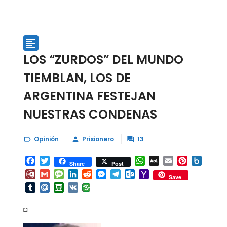

LOS “ZURDOS” DEL MUNDO
TIEMBLAN, LOS DE
ARGENTINA FESTEJAN
NUESTRAS CONDENAS
Opinión
Prisionero
13



Facebook
Twitter
WhatsApp
AOL
Email
Pinterest
Box.ne
Share
Post
Mail
Diary.Ru
Gmail
Message
LinkedIn
Reddit
Messenger
Telegram
Outlook.com
Yahoo
Save
Mail
Tumblr
Mail.Ru
Douban
VK
◘