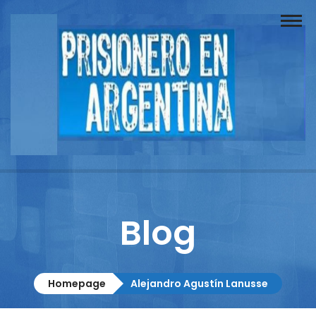
Buscador
Documentos
Prisionero
Opinión
Actuación
Prensa
Blog
Reportajes
Columnistas
Homepage
Alejandro Agustín Lanusse
Contacto