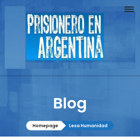
Buscador
Documentos
Prisionero
Opinión
Actuación
Prensa
Blog
Reportajes
Columnistas
Homepage
Lesa Humanidad
Contacto