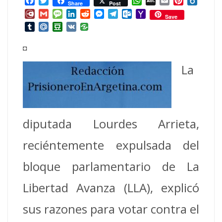
Facebook
Twitter
WhatsApp
AOL
Email
Pinterest
Box.ne
Share
Post
Mail
Diary.Ru
Gmail
Message
LinkedIn
Reddit
Messenger
Telegram
Outlook.com
Yahoo
Save
Mail
Tumblr
Mail.Ru
Douban
VK
◘
La
diputada Lourdes Arrieta,
reciéntemente expulsada del
bloque parlamentario de La
Libertad Avanza (LLA), explicó
sus razones para votar contra el