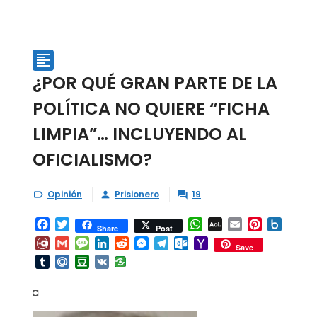

¿POR QUÉ GRAN PARTE DE LA
POLÍTICA NO QUIERE “FICHA
LIMPIA”… INCLUYENDO AL
OFICIALISMO?
Opinión
Prisionero
19



Facebook
Twitter
WhatsApp
AOL
Email
Pinterest
Box.ne
Share
Post
Mail
Diary.Ru
Gmail
Message
LinkedIn
Reddit
Messenger
Telegram
Outlook.com
Yahoo
Save
Mail
Tumblr
Mail.Ru
Douban
VK
◘