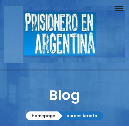
Buscador
Documentos
Prisionero
Opinión
Actuación
Prensa
Blog
Reportajes
Columnistas
Homepage
lourdes Arrieta
Contacto