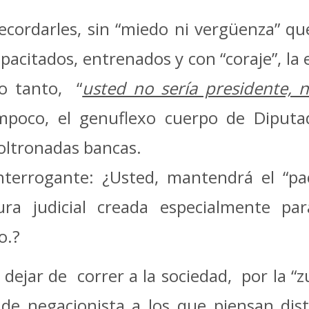
recordarles, sin “miedo ni vergüenza” q
pacitados, entrenados y con “coraje”, la
lo tanto, “
usted no sería presidente, n
mpoco, el genuflexo cuerpo de Diputa
poltronadas bancas.
interrogante: ¿Usted, mantendrá el “pa
ura judicial creada especialmente pa
o.?
 dejar de correr a la sociedad, por la “z
 de negacionista a los que piensan dis