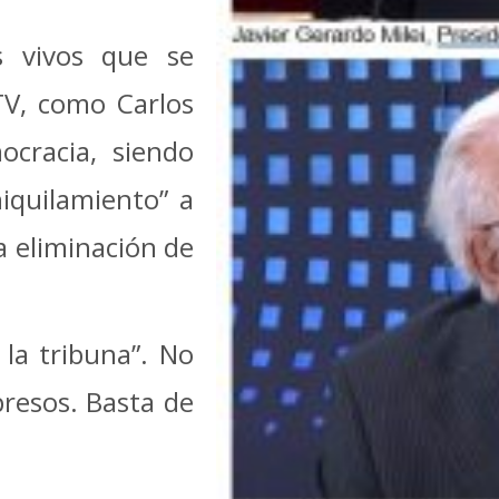
s vivos que se
V, como Carlos
cracia, siendo
niquilamiento” a
la eliminación de
 la tribuna”. No
presos. Basta de