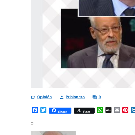
Opinión
Prisionero
9



Facebook
Twitter
WhatsApp
AOL
Email
Pi
Share
Post
Mail
◘