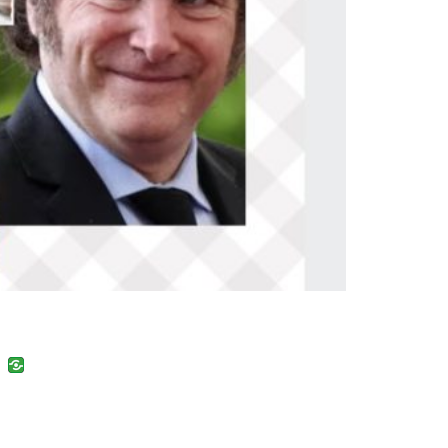
uban
VK