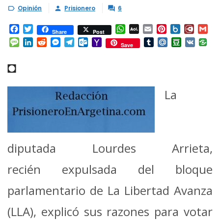
Opinión
Prisionero
6



Facebook
Twitter
WhatsApp
AOL
Email
Pinterest
Box.net
Diary.
Gm
Share
Post
Mail
Message
LinkedIn
Reddit
Messenger
Telegram
Outlook.com
Yahoo
Tumblr
Mail.Ru
Douban
VK
Save
Mail
◘
La
diputada Lourdes Arrieta,
recién expulsada del bloque
parlamentario de La Libertad Avanza
(LLA), explicó sus razones para votar