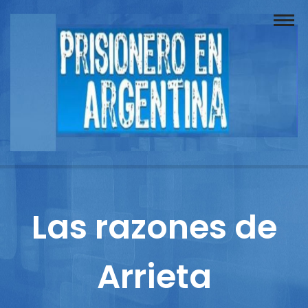
Buscador
Documentos
Prisionero
Opinión
Actuación
Prensa
Las razones de
Reportajes
Arrieta
Columnistas
Contacto