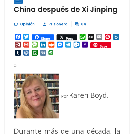
China después de Xi Jinping
Opinión
Prisionero
64



Facebook
Twitter
WhatsApp
AOL
Email
Pinterest
Box.ne
Share
Post
Mail
Diary.Ru
Gmail
Message
LinkedIn
Reddit
Messenger
Telegram
Outlook.com
Yahoo
Save
Mail
Tumblr
Mail.Ru
Douban
VK
◘
Karen Boyd.
Por
Durante más de una década, la