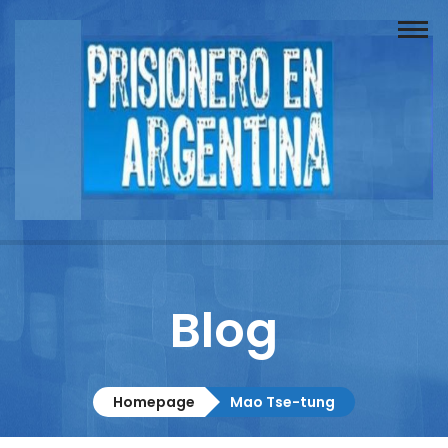
Buscador
Documentos
Prisionero
Opinión
Actuación
Prensa
Blog
Reportajes
Columnistas
Homepage
Mao Tse-tung
Contacto