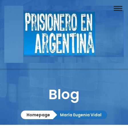
Buscador
Documentos
Prisionero
Opinión
Actuación
Prensa
Blog
Reportajes
Columnistas
Homepage
María Eugenia Vidal
Contacto