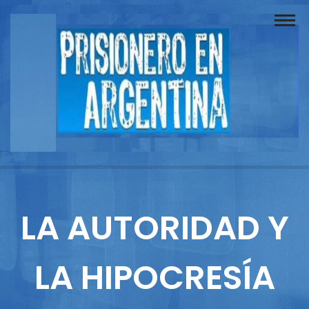
Buscador
Documentos
Prisionero
Opinión
Actuación
Prensa
LA AUTORIDAD Y
Reportajes
LA HIPOCRESÍA
Columnistas
Contacto