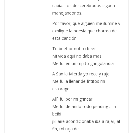
cabia. Los descerebrados siguen
manejandonos.
Por favor, que alguien me ilumine y
explique la poesia que chorrea de
esta canción:
To beef or not to beef!
Mi vida aquí no daba mas
Me fui en un trip to gringolandia.
A San la Mierda yo rece y raje
Me fui a llenar de frititos mi
estorage
Allí¡ fui por mi grincar
Me fui dejando todo pending … mi
beibi
¡El aire acondicionaba iba a rajar, al
fin, mi raja de