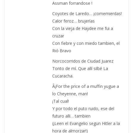
Assman forrandose !
Coyotes de Laredo… ¡comemierdas!
Calor feroz… brujerías
Con la vieja de Haydee me fui a
cruzar
Con fiebre y con miedo tambien, el
Rió Bravo
Norcocorridos de Ciudad Juarez
Tonto de mí. Que allí silbé La
Cucaracha.
Â¡For the price of a muffin yugue a
lo Cheyenne, man!
¡Tal cual!
Y por todo el puto ruido, ese del
futuro alli… tambien
(¡Leen el Evangelio segun Hitler a la
hora de almorzar!)