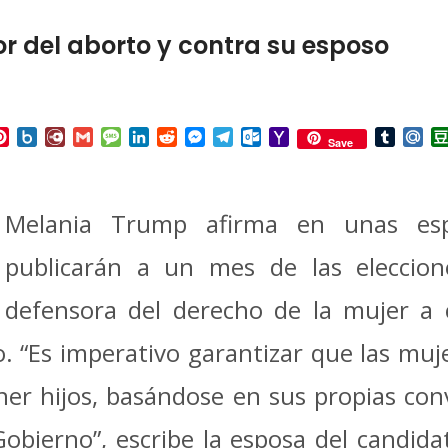
r del aborto y contra su esposo
p
ail
Pinterest
Box.net
Diary.Ru
Gmail
Message
LinkedIn
Reddit
Messenger
Telegram
Outlook.com
Yahoo
Tumbl
Mai
Save
Mail
Melania Trump afirma en unas es
publicarán a un mes de las eleccio
defensora del derecho de la mujer a 
to. “Es imperativo garantizar que las m
ner hijos, basándose en sus propias conv
Gobierno”, escribe la esposa del candid