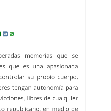
r
l.Ru
Douban
VK
peradas memorias que se
nes que es una apasionada
controlar su propio cuerpo,
ujeres tengan autonomía para
icciones, libres de cualquier
ato republicano, en medio de