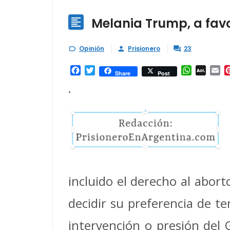
Melania Trump, a favo

Opinión
Prisionero
23



Facebook
Twitter
WhatsAp
AOL
Em
Share
Post
Mail
•
incluido el derecho al abor
decidir su preferencia de te
intervención o presión del 