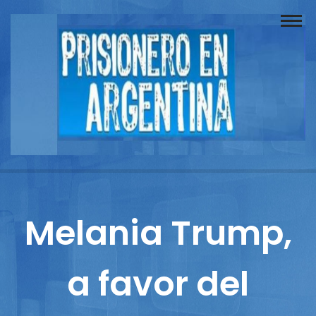
Buscador
Documentos
Prisionero
Opinión
Actuación
Prensa
Melania Trump,
Reportajes
a favor del
Columnistas
Contacto