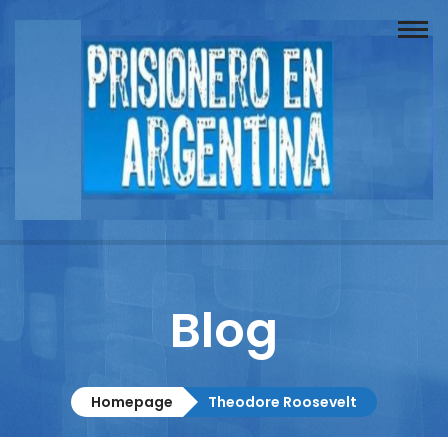
Buscador
Documentos
Prisionero
Opinión
Actuación
Prensa
Blog
Reportajes
Columnistas
Homepage
Theodore Roosevelt
Contacto