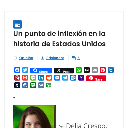

Un punto de inflexión en la
historia de Estados Unidos
Opinión
Prisionero
5



Facebook
Twitter
WhatsApp
AOL
Email
Pinterest
Box.ne
Share
Post
Mail
Diary.Ru
Gmail
Message
LinkedIn
Reddit
Messenger
Telegram
Outlook.com
Yahoo
Save
Mail
Tumblr
Mail.Ru
Douban
VK
♦
Delia Crespo.
Por