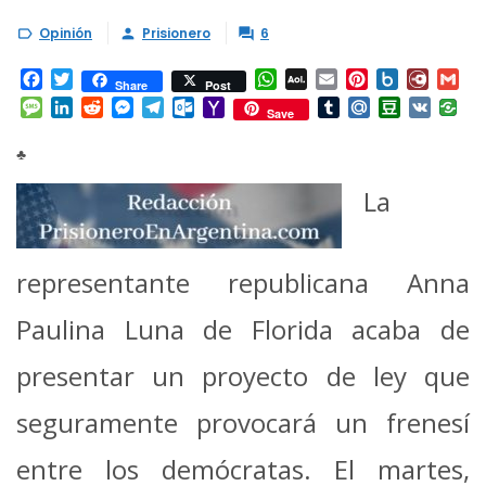
Opinión
Prisionero
6



Facebook
Twitter
WhatsApp
AOL
Email
Pinterest
Box.net
Diary.
Gm
Share
Post
Mail
Message
LinkedIn
Reddit
Messenger
Telegram
Outlook.com
Yahoo
Tumblr
Mail.Ru
Douban
VK
Save
Mail
♣
La
representante republicana Anna
Paulina Luna de Florida acaba de
presentar un proyecto de ley que
seguramente provocará un frenesí
entre los demócratas.
El martes,