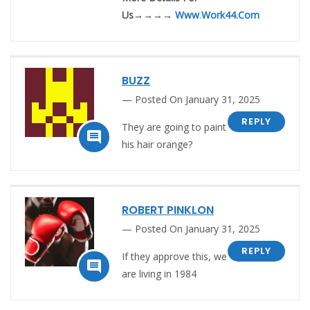
Us→→→→
Www
.
Work44.Com
BUZZ
Posted On January 31, 2025
REPLY
They are going to paint

his hair orange?
ROBERT PINKLON
Posted On January 31, 2025
REPLY
If they approve this, we

are living in 1984