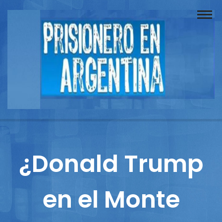
Buscador
Documentos
Prisionero
Opinión
Actuación
Prensa
¿Donald Trump
Reportajes
en el Monte
Columnistas
Contacto