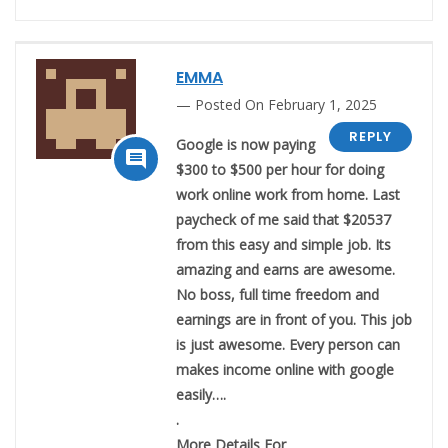
EMMA
Posted On February 1, 2025
REPLY
Google is now paying

$300 to $500 per hour for doing
work online work from home. Last
paycheck of me said that $20537
from this easy and simple job. Its
amazing and earns are awesome.
No boss, full time freedom and
earnings are in front of you. This job
is just awesome. Every person can
makes income online with google
easily….
.
M­­­­­­o­­­­­­r­­­­­­e­ D­­­­­­e­­­­­­t­­­­­­a­­­­­­i­­­­­­l­­­­­­s For