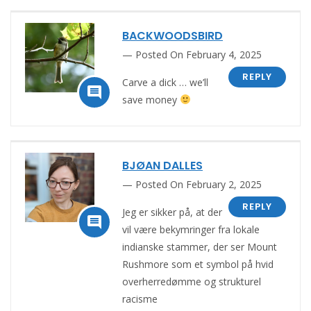
BACKWOODSBIRD
Posted On February 4, 2025
REPLY
Carve a dick … we’ll

save money
BJØAN DALLES
Posted On February 2, 2025
REPLY
Jeg er sikker på, at der

vil være bekymringer fra lokale
indianske stammer, der ser Mount
Rushmore som et symbol på hvid
overherredømme og strukturel
racisme