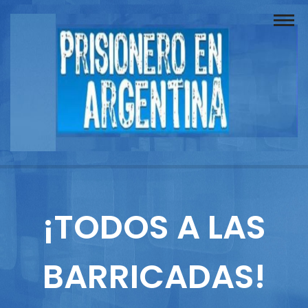
Buscador
Documentos
Prisionero
Opinión
Actuación
Prensa
¡TODOS A LAS
Reportajes
BARRICADAS!
Columnistas
Contacto