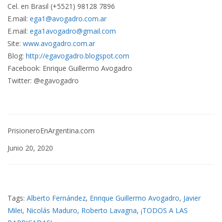
Cel. en Brasil (+5521) 98128 7896
E.mail:
ega1@avogadro.com.ar
E.mail:
ega1avogadro@gmail.com
Site:
www.avogadro.com.ar
Blog:
http://egavogadro.blogspot.com
Facebook: Enrique Guillermo Avogadro
Twitter: @egavogadro
PrisioneroEnArgentina.com
Junio 20, 2020
Tags:
Alberto Fernández
,
Enrique Guillermo Avogadro
,
Javier
Milei
,
Nicolás Maduro
,
Roberto Lavagna
,
¡TODOS A LAS