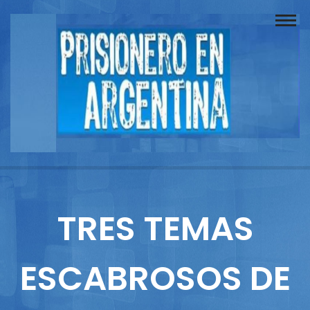
Buscador
Documentos
Prisionero
Opinión
Actuación
Prensa
TRES TEMAS
Reportajes
ESCABROSOS DE
Columnistas
Contacto