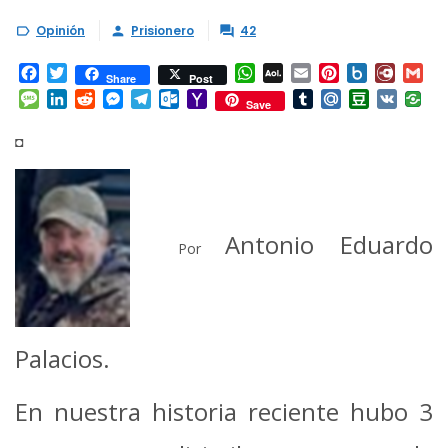
Opinión
Prisionero
42



Facebook
Twitter
WhatsApp
AOL
Email
Pinterest
Box.net
Diary.
Gm
Share
Post
Mail
Message
LinkedIn
Reddit
Messenger
Telegram
Outlook.com
Yahoo
Tumblr
Mail.Ru
Douban
VK
Save
Mail
◘
Antonio Eduardo
Por
Palacios.
En nuestra historia reciente hubo 3