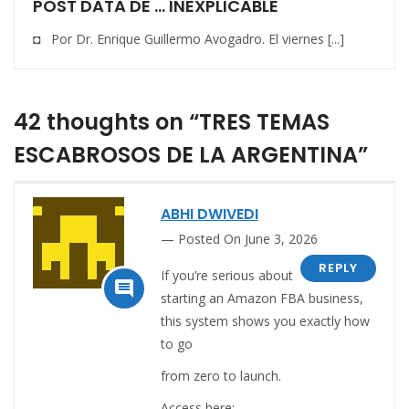
POST DATA DE … INEXPLICABLE
◘ Por Dr. Enrique Guillermo Avogadro. El viernes [...]
42 thoughts on “TRES TEMAS
ESCABROSOS DE LA ARGENTINA”
ABHI DWIVEDI
Posted On June 3, 2026
REPLY
If you’re serious about

starting an Amazon FBA business,
this system shows you exactly how
to go
from zero to launch.
Access here: