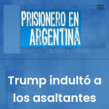
Buscador
Documentos
Prisionero
Opinión
Actuación
Prensa
Trump indultó a
Reportajes
los asaltantes
Columnistas
Contacto