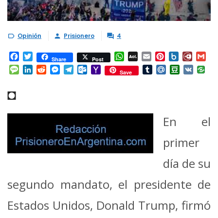
Opinión
Prisionero
4



Facebook
Twitter
WhatsApp
AOL
Email
Pinterest
Box.net
Diary.
Gm
Share
Post
Mail
Message
LinkedIn
Reddit
Messenger
Telegram
Outlook.com
Yahoo
Tumblr
Mail.Ru
Douban
VK
Save
Mail
◘
En el
primer
día de su
segundo mandato, el presidente de
Estados Unidos, Donald Trump, firmó