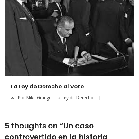
La Ley de Derecho al Voto
♣ Por Mike Granger. La Ley de Derecho [...]
5 thoughts on “Un caso
controvertido en la historia