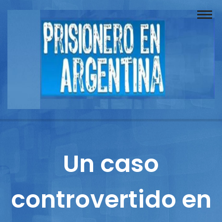
Buscador
Documentos
Prisionero
Opinión
Actuación
Prensa
Un caso
Reportajes
controvertido en
Columnistas
Contacto