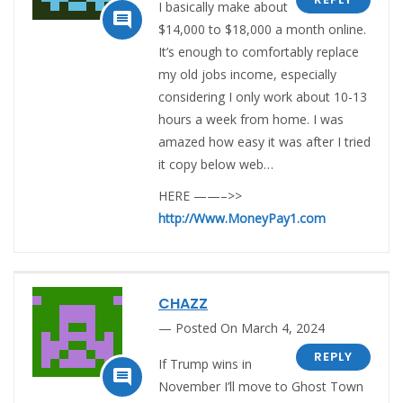
I basically make about

$14,000 to $18,000 a month online.
It’s enough to comfortably replace
my old jobs income, especially
considering I only work about 10-13
hours a week from home. I was
amazed how easy it was after I tried
it copy below web…
HERE ——–>>
http://Www.MoneyPay1.com
CHAZZ
Posted On March 4, 2024
REPLY
If Trump wins in

November I’ll move to Ghost Town