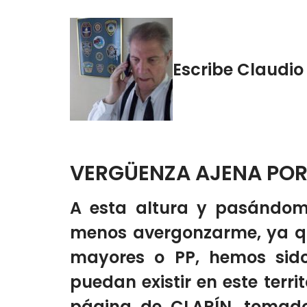
Escribe Claudi
VERGÜENZA AJENA POR
A esta altura y pasándo
menos avergonzarme, ya que
mayores o PP, hemos sido
puedan existir en este terri
página de CLARÍN, tomad