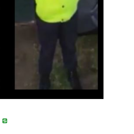
uban
VK