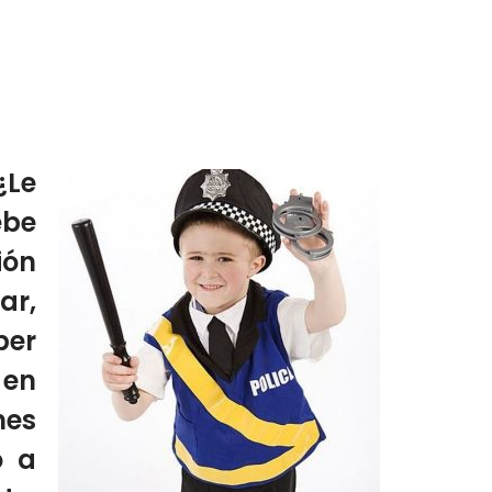
¿Le
ebe
ión
ar,
ber
 en
nes
o a