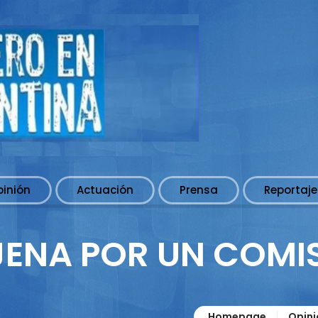
pinión
Actuación
Prensa
Reportaje
ENA POR UN COMI
Homepage
Opini