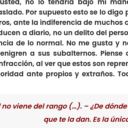
sted, no lo tendría bajo mi man
slado. Por supuesto esto se lo digo p
os, ante la indiferencia de muchos
oducen a diario, no un delito del pe
encia de lo normal. No me gusta y 
nigren a sus subalternos. Piense q
nfracción, al ver que estos son repre
utoridad ante propios y extraños. 
 no viene del rango (…). – ¿De dónd
que te la dan. Es la úni