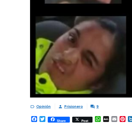
Opinión
Prisionero
9



Facebook
Twitter
WhatsApp
AOL
Email
Pi
Share
Post
Mail