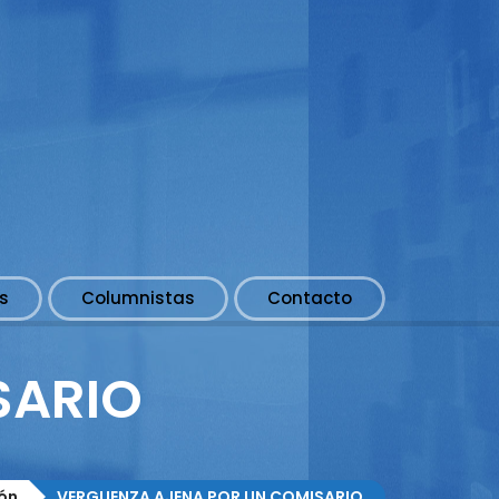
s
Columnistas
Contacto
SARIO
ón
VERGUENZA AJENA POR UN COMISARIO