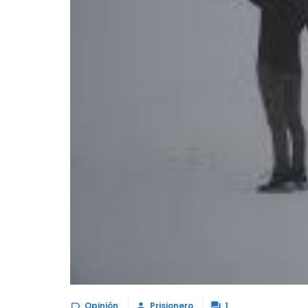
Opinión
Prisionero
1


