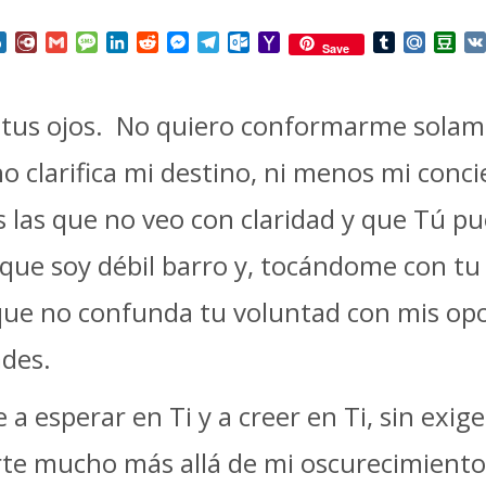
nterest
Box.net
Diary.Ru
Gmail
Message
LinkedIn
Reddit
Messenger
Telegram
Outlook.com
Yahoo
Tumblr
Mail.Ru
Do
Save
Mail
on tus ojos. No quiero conformarme solam
o clarifica mi destino, ni menos mi conc
 las que no veo con claridad y que Tú p
 que soy débil barro y, tocándome con t
que no confunda tu voluntad con mis op
ades.
 esperar en Ti y a creer en Ti, sin exige
te mucho más allá de mi oscurecimiento 