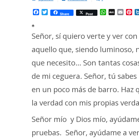
Facebook
Twitter
WhatsApp
AOL
Email
Pi
Share
Post
Mail
♣
Señor, sí quiero verte y ver c
aquello que, siendo luminoso, n
que necesito… Son tantas cosas
de mi ceguera. Señor, tú sabes
en un poco más de barro. Haz 
la verdad con mis propias verd
Señor mío y Dios mío, ayúdame a
pruebas. Señor, ayúdame a ver