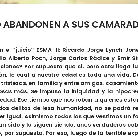
 ABANDONEN A SUS CAMARA
 el “juicio” ESMA III: Ricardo Jorge Lynch Jon
lio Alberto Poch, Jorge Carlos Rádice y Emir S
uciones? Por supuesto que sí, pero esta llega 
ión, lo cual a nuestra edad es toda una vida. 
 tristezas, en familia y entre amigos, casamien
sas más. Se impuso la iniquidad y la hipocre
ciedad. Ese tiempo que nos roban a quienes es
dos delitos de lesa humanidad, no se podrá r
er igual. Asimismo todos los que vestimos uni
an sido y lo siguen siendo, unos verdaderos co
por supuesto. Por eso, luego de la terrible ex