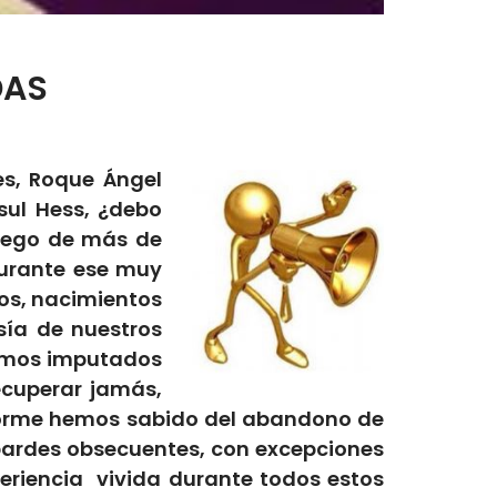
DAS
es, Roque Ángel
isul Hess, ¿debo
luego de más de
Durante ese muy
tos, nacimientos
sía de nuestros
tamos imputados
ecuperar jamás,
forme hemos sabido del abandono de
bardes obsecuentes, con excepciones
periencia vivida durante todos estos