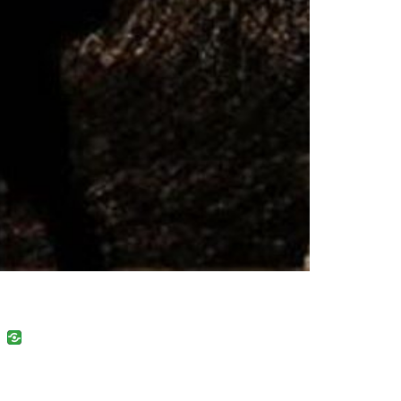
uban
VK