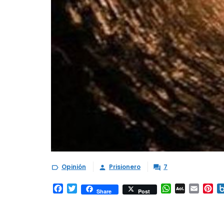
Opinión
Prisionero
7



Facebook
Twitter
WhatsApp
AOL
Email
Pi
Share
Post
Mail