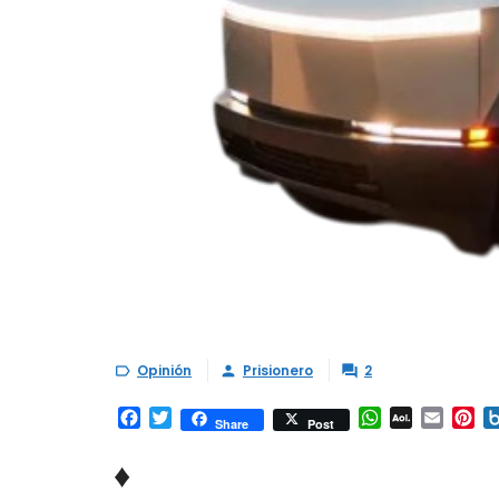
Opinión
Prisionero
2



Facebook
Twitter
WhatsApp
AOL
Email
Pi
Share
Post
Mail
♦