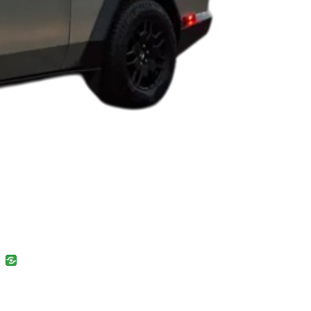
uban
VK