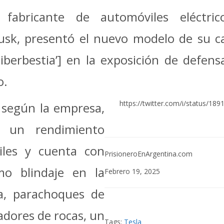
 fabricante de automóviles eléctri
sk, presentó el nuevo modelo de su ca
Ciberbestia’] en la exposición de defen
o.
https://twitter.com/i/status/1
, según la empresa,
r un rendimiento
ciles y cuenta con
PrisioneroEnArgentina.com
mo blindaje en la
Febrero 19, 2025
ía, parachoques de
zadores de rocas, un
Tags:
Tesla