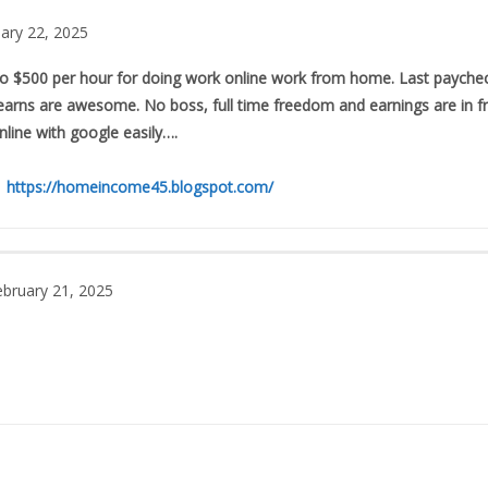
ary 22, 2025
o $500 per hour for doing work online work from home. Last paychec
earns are awesome. No boss, full time freedom and earnings are in fr
ine with google easily….
→→→
https://homeincome45.blogspot.com/
bruary 21, 2025