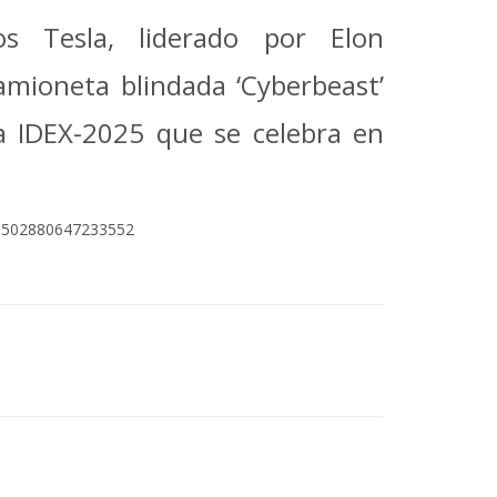
cos Tesla, liderado por Elon
mioneta blindada ‘Cyberbeast’
sa IDEX-2025 que se celebra en
891502880647233552