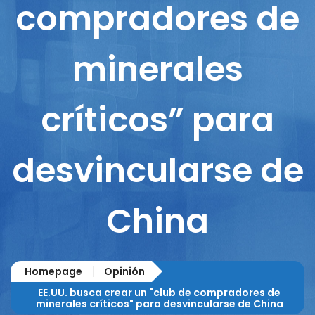
compradores de
minerales
críticos” para
desvincularse de
China
Homepage
Opinión
EE.UU. busca crear un "club de compradores de
minerales críticos" para desvincularse de China