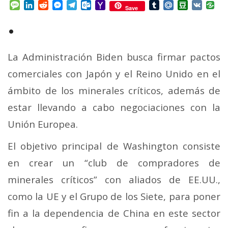
Mail
Message
LinkedIn
Reddit
Messenger
Telegram
Outlook.com
Yahoo
Tumblr
Mail.Ru
Douban
VK
Save
Mail
•
La Administración Biden busca firmar pactos
comerciales con Japón y el Reino Unido en el
ámbito de los minerales críticos, además de
estar llevando a cabo negociaciones con la
Unión Europea.
El objetivo principal de Washington consiste
en crear un “club de compradores de
minerales críticos” con aliados de EE.UU.,
como la UE y el Grupo de los Siete, para poner
fin a la dependencia de China en este sector