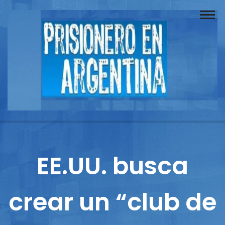
Buscador
Documentos
Prisionero
Opinión
Actuación
Prensa
EE.UU. busca
Reportajes
crear un “club de
Columnistas
Contacto