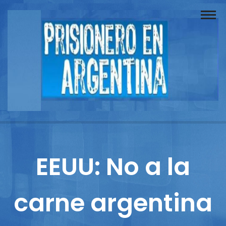
Buscador
Documentos
Prisionero
Opinión
Actuación
Prensa
EEUU: No a la
Reportajes
carne argentina
Columnistas
Contacto