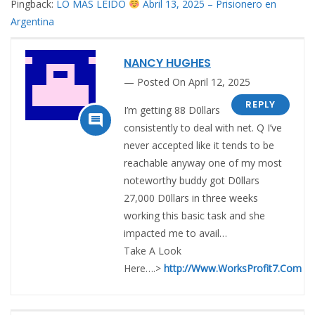
Pingback:
LO MÁS LEÍDO
Abril 13, 2025 – Prisionero en
Argentina
NANCY HUGHES
Posted On April 12, 2025
REPLY
I’m getting 88 D0llars

consistently to deal with net. Q I’ve
never accepted like it tends to be
reachable anyway one of my most
noteworthy buddy got D0llars
27,000 D0llars in three weeks
working this basic task and she
impacted me to avail…
Take A Look
Here….>
http://Www.WorksProfit7.Com