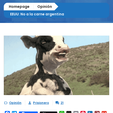
Homepage
Opinión
EEUU: No a la carne argentina
Opinión
Prisionero
21


