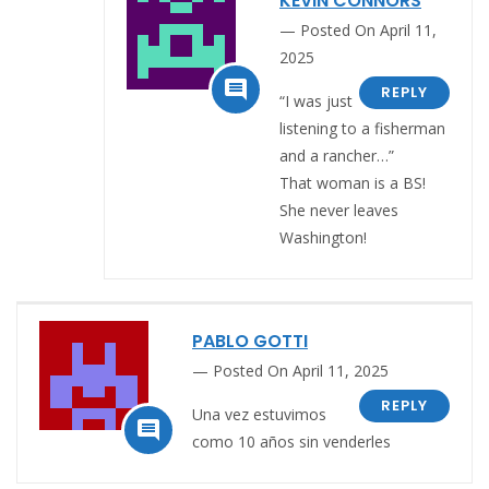
KEVIN CONNORS
Posted On April 11,
2025

REPLY
“I was just
listening to a fisherman
and a rancher…”
That woman is a BS!
She never leaves
Washington!
PABLO GOTTI
Posted On April 11, 2025
REPLY
Una vez estuvimos

como 10 años sin venderles