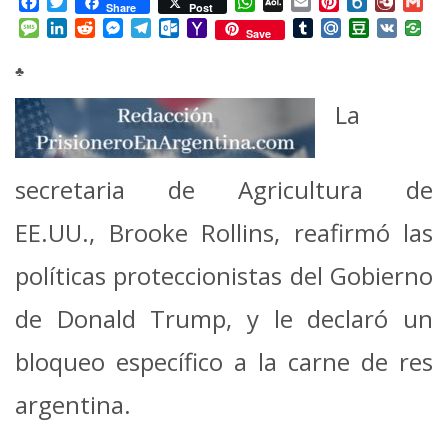
Facebook
Twitter
WhatsApp
AOL
Email
Pinterest
Box.net
Diary.
Gm
Share
Post
Mail
Message
LinkedIn
Reddit
Messenger
Telegram
Outlook.com
Yahoo
Tumblr
Mail.Ru
Douban
VK
Save
Mail
♣
La
secretaria de Agricultura de
EE.UU., Brooke Rollins, reafirmó las
políticas proteccionistas del Gobierno
de Donald Trump, y le declaró un
bloqueo específico a la carne de res
argentina.